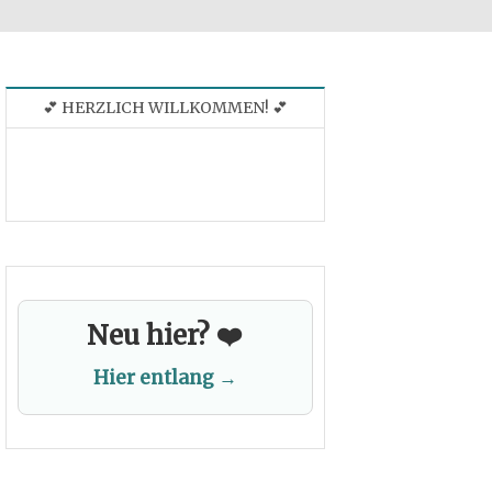
💕 HERZLICH WILLKOMMEN! 💕
Neu hier? ❤️
Hier entlang →