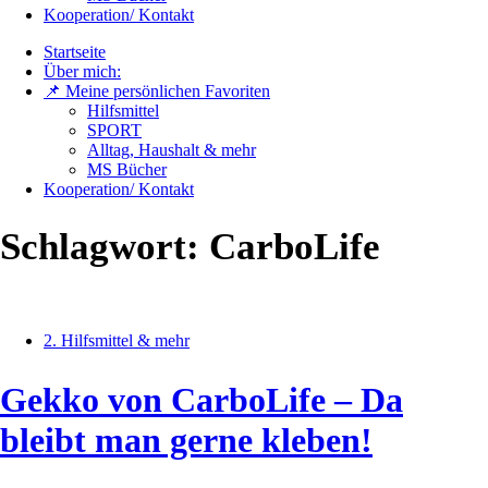
Kooperation/ Kontakt
Startseite
Über mich:
📌 Meine persönlichen Favoriten
Hilfsmittel
SPORT
Alltag, Haushalt & mehr
MS Bücher
Kooperation/ Kontakt
Schlagwort:
CarboLife
2. Hilfsmittel & mehr
Gekko von CarboLife – Da
bleibt man gerne kleben!