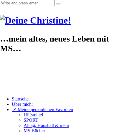
…mein altes, neues Leben mit
MS…
Startseite
Über mich:
📌 Meine persönlichen Favoriten
Hilfsmittel
SPORT
Alltag, Haushalt & mehr
MS Bücher