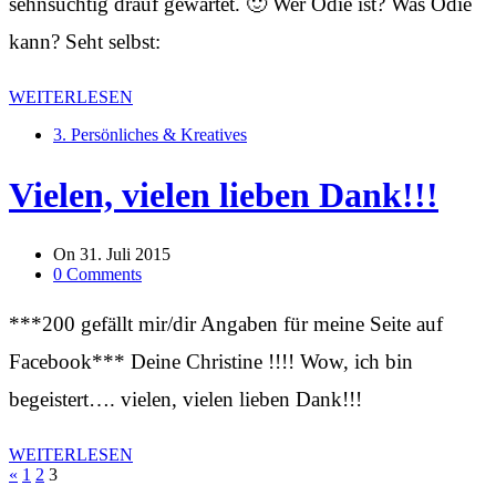
sehnsüchtig drauf gewartet. 🙂 Wer Odie ist? Was Odie
kann? Seht selbst:
WEITERLESEN
3. Persönliches & Kreatives
Vielen, vielen lieben Dank!!!
On
31. Juli 2015
0 Comments
***200 gefällt mir/dir Angaben für meine Seite auf
Facebook*** Deine Christine !!!! Wow, ich bin
begeistert…. vielen, vielen lieben Dank!!!
WEITERLESEN
Seitennummerierung
«
1
2
3