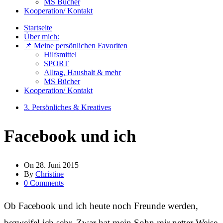
MS Bücher
Kooperation/ Kontakt
Startseite
Über mich:
📌 Meine persönlichen Favoriten
Hilfsmittel
SPORT
Alltag, Haushalt & mehr
MS Bücher
Kooperation/ Kontakt
3. Persönliches & Kreatives
Facebook und ich
On
28. Juni 2015
By
Christine
0 Comments
Ob Facebook und ich heute noch Freunde werden,
bezweifel ich sehr. Zwar hat mein Sohn mir netter Weise