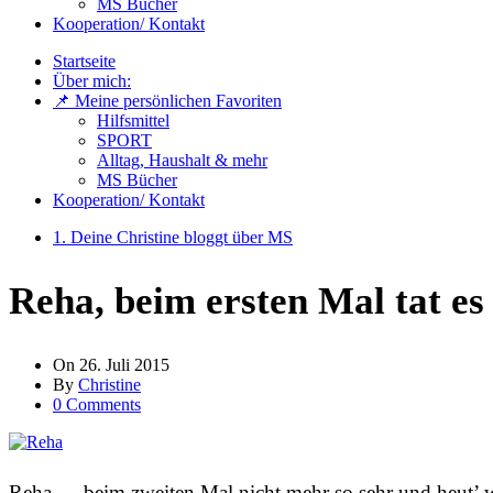
MS Bücher
Kooperation/ Kontakt
Startseite
Über mich:
📌 Meine persönlichen Favoriten
Hilfsmittel
SPORT
Alltag, Haushalt & mehr
MS Bücher
Kooperation/ Kontakt
1. Deine Christine bloggt über MS
Reha, beim ersten Mal tat e
On
26. Juli 2015
By
Christine
0 Comments
Reha … beim zweiten Mal nicht mehr so sehr und heut’ w