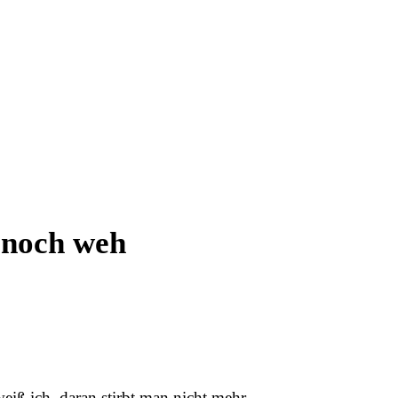
s noch weh
eiß ich, daran stirbt man nicht mehr….