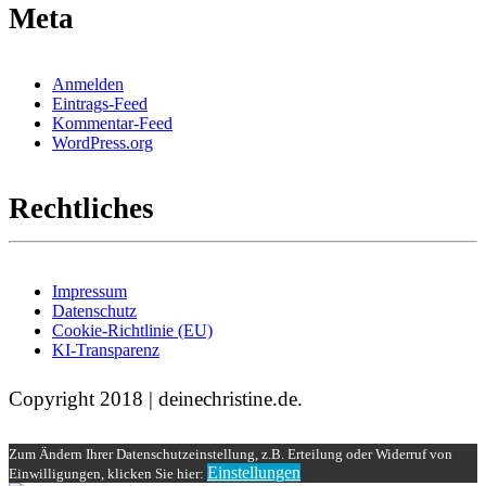
Meta
Anmelden
Eintrags-Feed
Kommentar-Feed
WordPress.org
Rechtliches
Impressum
Datenschutz
Cookie-Richtlinie (EU)
KI-Transparenz
Copyright 2018 | deinechristine.de.
Zum Ändern Ihrer Datenschutzeinstellung, z.B. Erteilung oder Widerruf von
Einstellungen
Einwilligungen, klicken Sie hier: