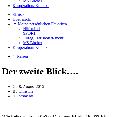
MS Bücher
Kooperation/ Kontakt
Startseite
Über mich:
📌 Meine persönlichen Favoriten
Hilfsmittel
SPORT
Alltag, Haushalt & mehr
MS Bücher
Kooperation/ Kontakt
4. Reisen
Der zweite Blick….
On
8. August 2015
By
Christine
0 Comments
Wie heißt es so schön??? Der erste Blick zählt??? Ich