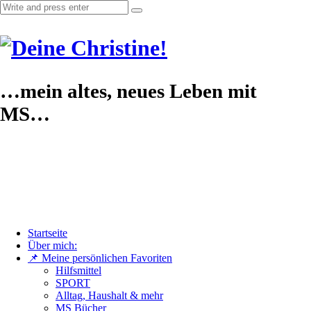
…mein altes, neues Leben mit
MS…
Startseite
Über mich:
📌 Meine persönlichen Favoriten
Hilfsmittel
SPORT
Alltag, Haushalt & mehr
MS Bücher