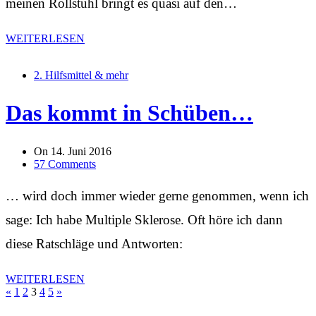
meinen Rollstuhl bringt es quasi auf den…
WEITERLESEN
2. Hilfsmittel & mehr
Das kommt in Schüben…
On
14. Juni 2016
57 Comments
… wird doch immer wieder gerne genommen, wenn ich
sage: Ich habe Multiple Sklerose. Oft höre ich dann
diese Ratschläge und Antworten:
WEITERLESEN
Seitennummerierung
«
1
2
3
4
5
»