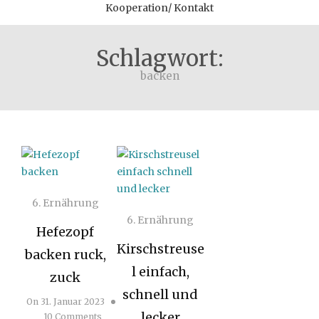
Kooperation/ Kontakt
Schlagwort:
backen
6. Ernährung
6. Ernährung
Hefezopf
Kirschstreuse
backen ruck,
l einfach,
zuck
schnell und
On
31. Januar 2023
lecker
10 Comments