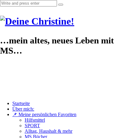
…mein altes, neues Leben mit
MS…
Startseite
Über mich:
📌 Meine persönlichen Favoriten
Hilfsmittel
SPORT
Alltag, Haushalt & mehr
MS Bücher