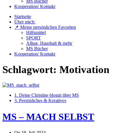
MS Bücher
Kooperation/ Kontakt
Startseite
Über mich:
📌 Meine persönlichen Favoriten
Hilfsmittel
SPORT
Alltag, Haushalt & mehr
MS Bücher
Kooperation/ Kontakt
Schlagwort:
Motivation
1. Deine Christine bloggt über MS
3. Persönliches & Kreatives
MS – MACH SELBST
On
19. Juli 2024