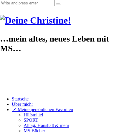
…mein altes, neues Leben mit
MS…
Startseite
Über mich:
📌 Meine persönlichen Favoriten
Hilfsmittel
SPORT
Alltag, Haushalt & mehr
MS Bücher