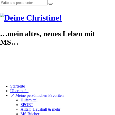
…mein altes, neues Leben mit
MS…
Startseite
Über mich:
📌 Meine persönlichen Favoriten
Hilfsmittel
SPORT
Alltag, Haushalt & mehr
MS Bücher