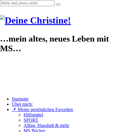
…mein altes, neues Leben mit
MS…
Startseite
Über mich:
📌 Meine persönlichen Favoriten
Hilfsmittel
SPORT
Alltag, Haushalt & mehr
MS Bücher