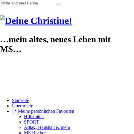
…mein altes, neues Leben mit
MS…
Startseite
Über mich:
📌 Meine persönlichen Favoriten
Hilfsmittel
SPORT
Alltag, Haushalt & mehr
MS Bücher