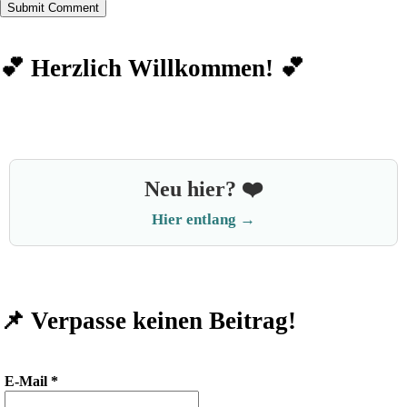
💕 Herzlich Willkommen! 💕
Neu hier? ❤️
Hier entlang →
📌 Verpasse keinen Beitrag!
E-Mail
*