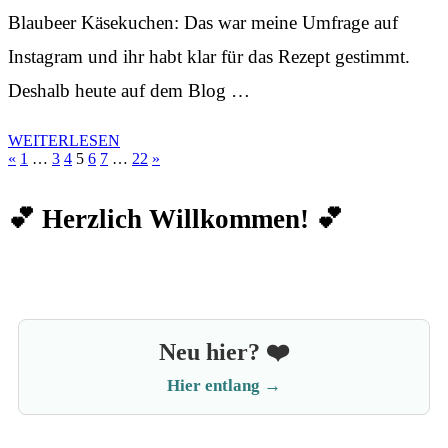
Blaubeer Käsekuchen: Das war meine Umfrage auf
Instagram und ihr habt klar für das Rezept gestimmt.
Deshalb heute auf dem Blog …
WEITERLESEN
Seitennummerierung
«
1
…
3
4
5
6
7
…
22
»
der
💕 Herzlich Willkommen! 💕
Beiträge
Neu hier? ❤️
Hier entlang →